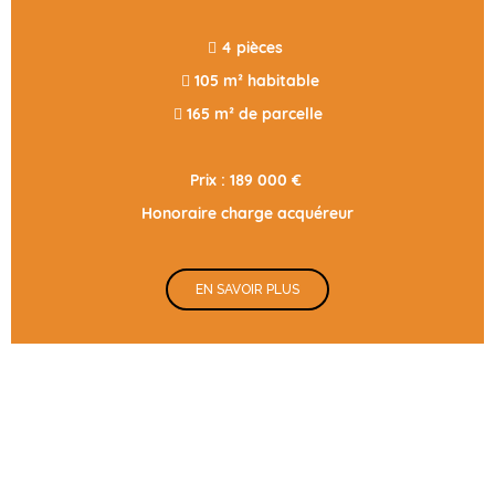
 4 pièces
 105 m² habitable
 165 m² de parcelle
Prix : 189 000 €
Honoraire charge acquéreur
EN SAVOIR PLUS